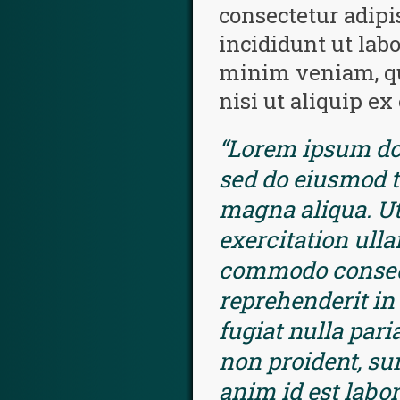
consectetur adipi
incididunt ut lab
minim veniam, qu
nisi ut aliquip e
“Lorem ipsum dolo
sed do eiusmod t
magna aliqua. U
exercitation ulla
commodo consequa
reprehenderit in 
fugiat nulla pari
non proident, sun
anim id est labo