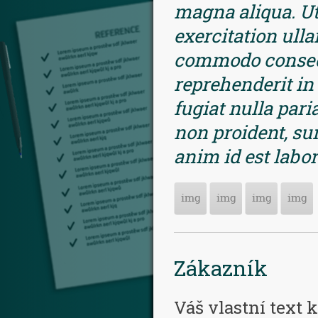
magna aliqua. U
exercitation ulla
commodo consequa
reprehenderit in 
fugiat nulla pari
non proident, sun
anim id est labo
Zákazník
Váš vlastní text 