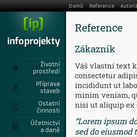
Domů
Reference
Autori
Reference
Zákazník
Životní
Váš vlastní text 
prostředí
consectetur adipi
Příprava
incididunt ut lab
staveb
minim veniam, qu
Ostatní
nisi ut aliquip e
činnosti
“Lorem ipsum dolo
Účetnictví
sed do eiusmod t
a daně