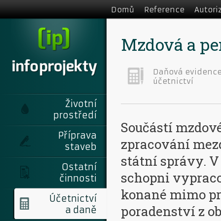
Domů
Reference
Autori
Mzdová a pe
Daňová evidence
účetnictví
Životní
prostředí
Součástí mzdové
Příprava
zpracování mezd
staveb
státní správy. V
Ostatní
schopni vyprac
činnosti
konané mimo pr
Účetnictví
poradenství z ob
a daně