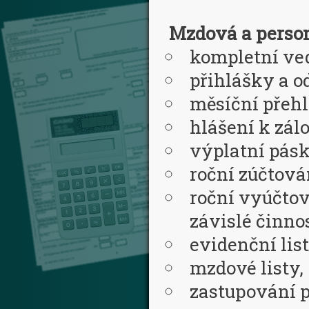
Mzdová a perso
kompletní ve
přihlášky a 
měsíční přehl
hlášení k záloz
výplatní pásk
roční zúčtován
roční vyúčtov
závislé činno
evidenční list
mzdové listy,
zastupování p