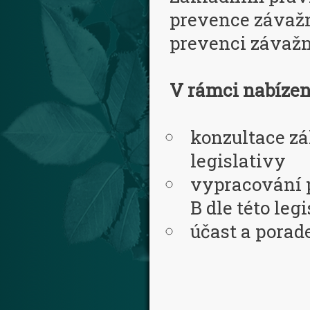
prevence závažný
prevenci závažn
V rámci nabízen
konzultace zá
legislativy
vypracování p
B dle této leg
účast a porad