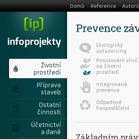
Domů
Reference
Autori
Prevence zá
Ekologický
outsourcing
Posuzování vlivů
Životní
na životní
prostředí
prostředí
Integrovaná
Příprava
prevence
staveb
Odpadové
Ostatní
hospodářství
činnosti
Účetnictví
a daně
Základním právn